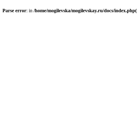
Parse error
: in
/home/mogilevska/mogilevskay.ru/docs/index.php(1)