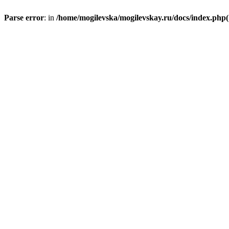
Parse error
: in
/home/mogilevska/mogilevskay.ru/docs/index.php(1)