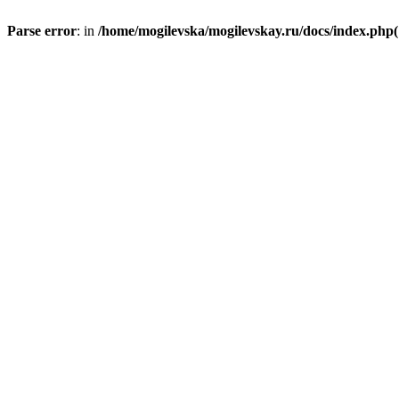
Parse error
: in
/home/mogilevska/mogilevskay.ru/docs/index.php(1)