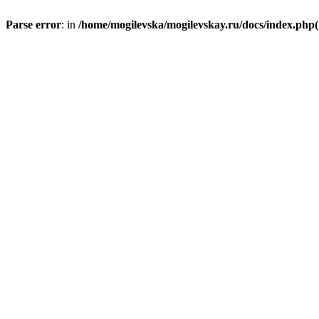
Parse error
: in
/home/mogilevska/mogilevskay.ru/docs/index.php(1)