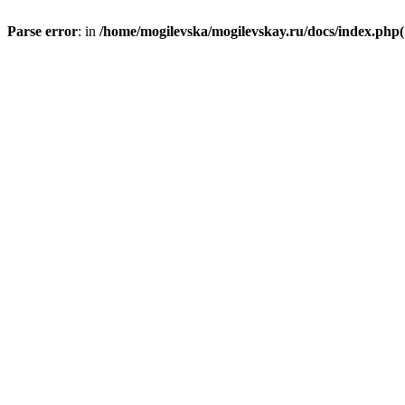
Parse error
: in
/home/mogilevska/mogilevskay.ru/docs/index.php(1)