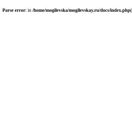
Parse error
: in
/home/mogilevska/mogilevskay.ru/docs/index.php(1)