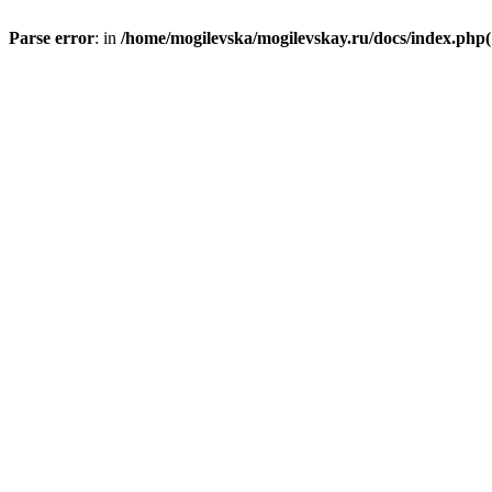
Parse error
: in
/home/mogilevska/mogilevskay.ru/docs/index.php(1)