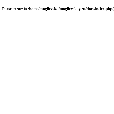
Parse error
: in
/home/mogilevska/mogilevskay.ru/docs/index.php(1)