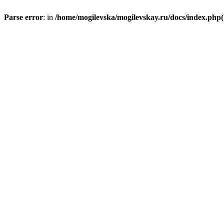
Parse error
: in
/home/mogilevska/mogilevskay.ru/docs/index.php(1)