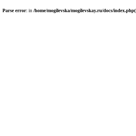
Parse error
: in
/home/mogilevska/mogilevskay.ru/docs/index.php(1)